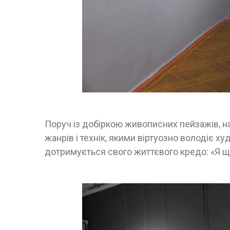
Поруч із добіркою живописних пейзажів, на
жанрів і технік, якими віртуозно володіє ху
дотримується свого життєвого кредо: «Я щ