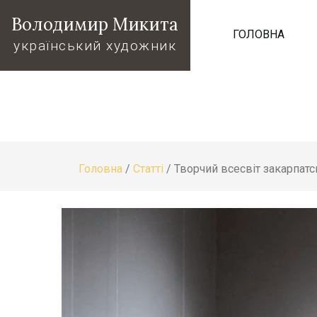
Володимир Микита
ГОЛОВНА
український художник
Головна
/
Статті
/
Творчий всесвіт закарпат