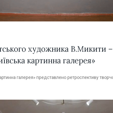
тського художника В.Микити –
иївська картинна галерея»
артинна галерея» представлено ретроспективу творч