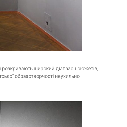
кі розкривають широкий діапазон сюжетів,
патської образотворчості неухильно