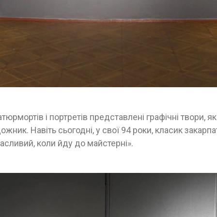
тюрмортів і портретів представлені графічні твори, я
дожник. Навіть сьогодні, у свої 94 роки, класик закар
асливий, коли йду до майстерні».